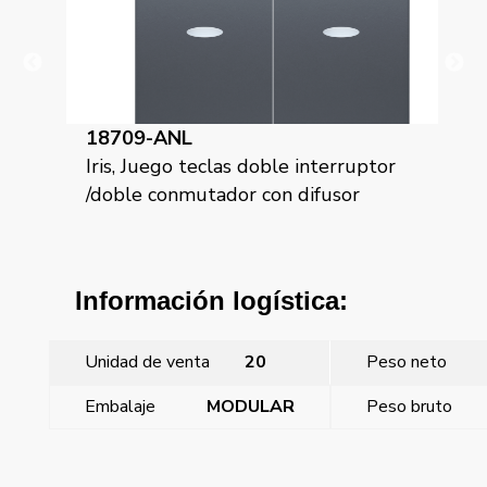
18709-ANL
18
tor
Iris, Juego teclas doble interruptor
Iri
/doble conmutador con difusor
/do
Información logística:
Unidad de venta
20
Peso neto
Embalaje
MODULAR
Peso bruto
←
Iris, Juego teclas doble interruptor /doble conmutador
con difusor