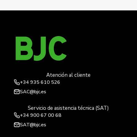
Iris, Juego teclas doble interruptor /doble conmutador
→
Atención al cliente
+34
935 610 526
SAC@bjc.es
Servicio de asistencia técnica (SAT)
+34
900 67 00 68
SAT@bjc.es