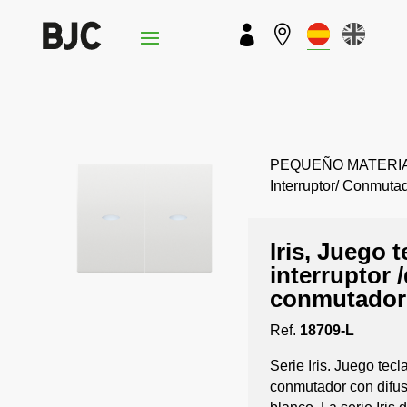


PEQUEÑO MATERIAL › 
Interruptor/ Conmuta
Iris, Juego 
interruptor 
conmutador 
Ref.
18709-L
Serie Iris. Juego tecl
conmutador con difus