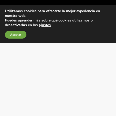
Utilizamos cookies para ofrecerte la mejor experiencia en
nuestra web.
Puedes aprender más sobre qué cookies utilizamos o
Condiciones generales de venta
desactivarlas en los
ajustes
.
Política de Cookies
Aceptar
Política de privacidad
Política de Calidad
Canales de información
Condiciones de Uso del Sitio Web
Fábrica Electrotécnica Josa, S.A.
Avenida de la Llana 95-105, 08191, Rubí (Barcelona),
España
C.I.F. A08074767 – Registro Mercantil de Barcelona,
Tomo/I.R.U.S. 1000287840161, Folio 48, Hoja B 44906,
Inscripción 195