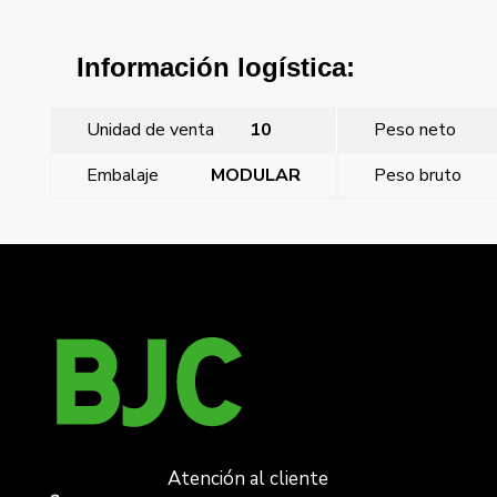
Información logística:
Unidad de venta
10
Peso neto
Embalaje
MODULAR
Peso bruto
←
Adaptador sonido egi
Iris, Adaptador sonido egi
→
Atención al cliente