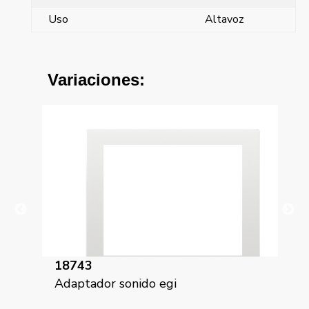
Uso
Altavoz
Variaciones:
18743-AN
i
Iris, Adaptador sonido egi