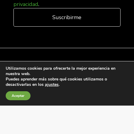
privacidad
.
Utilizamos cookies para ofrecerte la mejor experiencia en
Condiciones generales de venta
nuestra web.
Puedes aprender más sobre qué cookies utilizamos o
Política de Cookies
desactivarlas en los
ajustes
.
Política de privacidad
Aceptar
Política de Calidad
Canales de información
Condiciones de Uso del Sitio Web