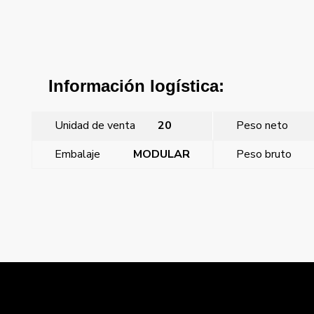
Información logística:
Unidad de venta
20
Peso neto
Embalaje
MODULAR
Peso bruto
←
Base 2p+t desplazada estrecha 10 a 250 v~ solo
para exportación solo para clavijas con espigas ø 4 mm
Interruptor bipolar 16a 16 a 250 v~ el mismo
mecanismo, cambiando sólo el esquema de instalación,
sir
→