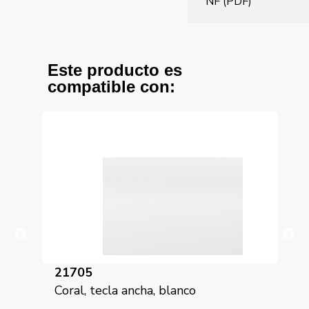
NF (PDF)
Este producto es
compatible con:
21705
17
Coral, tecla ancha, blanco
Sol