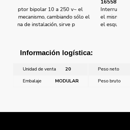
16558
16
 el
Interruptor bipolar 16a 16 a 250 v~
Int
lo el
el mismo mecanismo, cambiando sólo
mi
el esquema de instalación, sir
esq
Información logística:
Unidad de venta
20
Peso neto
Embalaje
MODULAR
Peso bruto
←
Coral, tecla ancha interruptor, conmutador,
cruzamiento con señalizador, plata luna
Coral, tecla interruptor bipolar dorado perlado
→