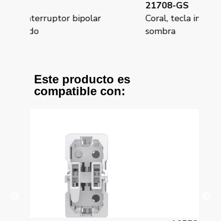
21708-GS
21
Coral, tecla interruptor bipolar gris
Cor
sombra
lav
Este producto es
compatible con: