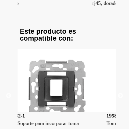
rj45, dorado perlado
rj4
Este producto es
compatible con:
19582
18
Toma rj11 telefono (6 contactos)
Tom