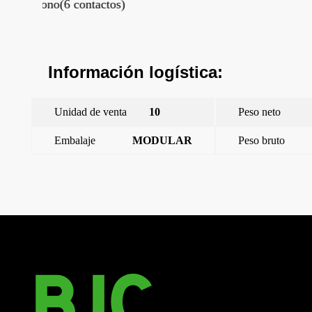
Información logística:
Unidad de venta
10
Peso neto
Embalaje
MODULAR
Peso bruto
←
Coral, tapa toma telefono rj11 y conector rj45, dorado
perlado
Coral, tapa toma telefono rj11 y conector rj45, gris sombra
→