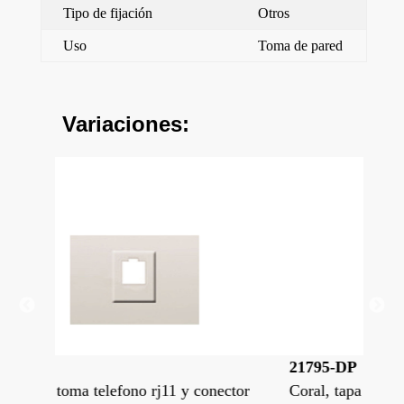
Tipo de fijación
Otros
Uso
Toma de pared
Variaciones:
21795-DP
21
ector
Coral, tapa toma telefono rj11 y conector
Cor