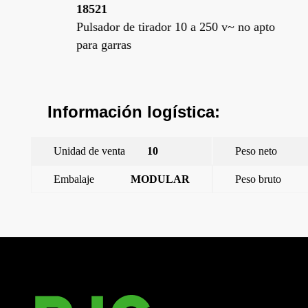
18521
18
 no
Pulsador de tirador 10 a 250 v~ no apto
Sal
para garras
cab
Información logística:
Unidad de venta
10
Peso neto
Embalaje
MODULAR
Peso bruto
←
Coral, tapa salida de cables, gris sombra
Coral, adaptador sonido(sonelco, eiz, tez, sonbel), blanco
→