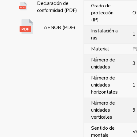
Declaración de
Grado de
conformidad (PDF)
protección
O
(IP)
AENOR (PDF)
Instalación a
1
ras
Material
Pl
Número de
3
unidades
Número de
unidades
1
horizontales
Número de
unidades
3
verticales
Sentido de
Ve
montaje