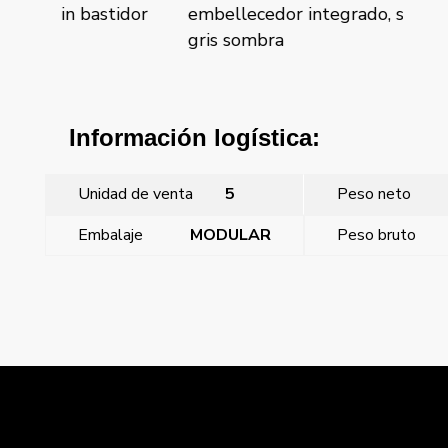
stidor
embellecedor integrado, sin bastidor
em
gris sombra
bl
Información logística:
Unidad de venta
5
Peso neto
Embalaje
MODULAR
Peso bruto
←
Coral, marco 3 elementos vertical embellecedor
integrado, sin bastidor gris sombra
Coral, marco 4 elementos vertical embellecedor
integrado, sin bastidor blanco
→