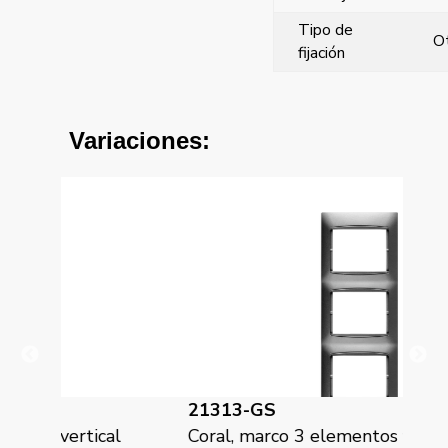
Tipo de
O
fijación
Variaciones:
21313-GS
2
cal
Coral, marco 3 elementos vertical
Co