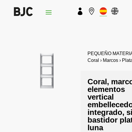


PEQUEÑO MATERIA
Coral › Marcos › Plat
Coral, marc
elementos
vertical
embelleced
integrado, s
bastidor pla
luna