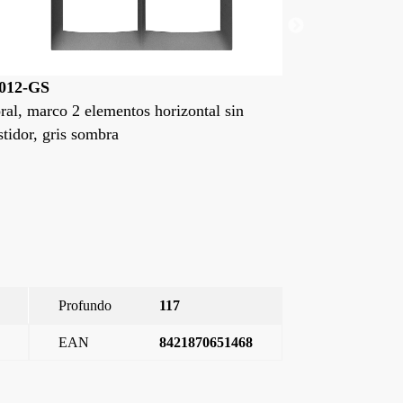
012-PL
21012-DP
ral, marco 2 elementos horizontal sin
Coral, marco 2 
stidor, plata luna
bastidor, dorad
Profundo
117
EAN
8421870651468