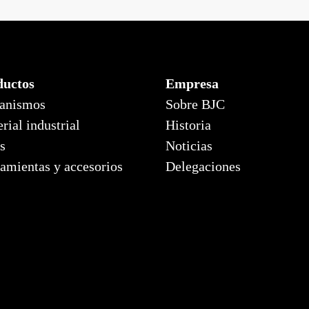
ta luna
Coral, marco
ductos
Empresa
anismos
Sobre BJC
rial industrial
Historia
s
Noticias
amientas y accesorios
Delegaciones