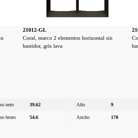
21012-GS
21
in
Coral, marco 2 elementos horizontal sin
Co
bastidor, gris sombra
ba
so neto
39.62
Alto
9
so bruto
54.6
Ancho
170