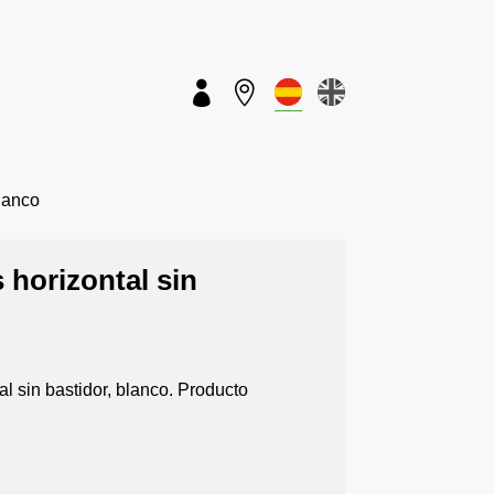


lanco
 horizontal sin
l sin bastidor, blanco. Producto