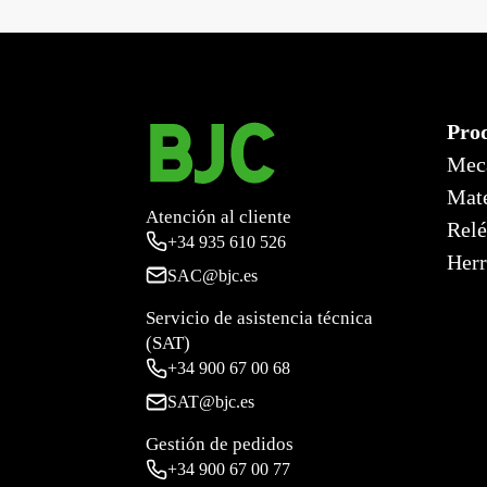
←
Coral, marco 1 elemento horizontal sin bastidor, pla
Pro
Mec
Mate
Atención al cliente
Relé
+34
935 610 526
Herr
SAC@bjc.es
Servicio de asistencia técnica
(SAT)
+34
900 67 00 68
SAT@bjc.es
Gestión de pedidos
+34 900 67 00 77