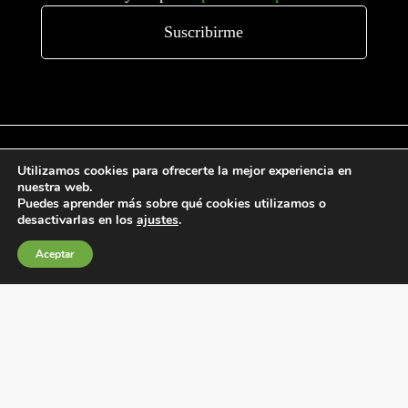
Utilizamos cookies para ofrecerte la mejor experiencia en
nuestra web.
Condiciones generales de venta
Puedes aprender más sobre qué cookies utilizamos o
desactivarlas en los
ajustes
.
Política de Cookies
Política de privacidad
Aceptar
Política de Calidad
Canales de información
Condiciones de Uso del Sitio Web
Fábrica Electrotécnica Josa, S.A.