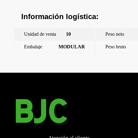
Información logística:
Unidad de venta
10
Peso neto
Embalaje
MODULAR
Peso bruto
←
Coral, embellecedor intermedio, oro brillo
Coral, tecla ancha, blanco
→
Atención al cliente