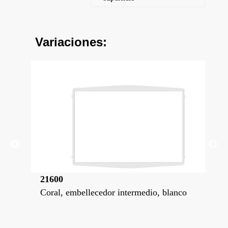
Variaciones:
600
21600-NG
ral, embellecedor intermedio, blanco
Coral, embellece
magico