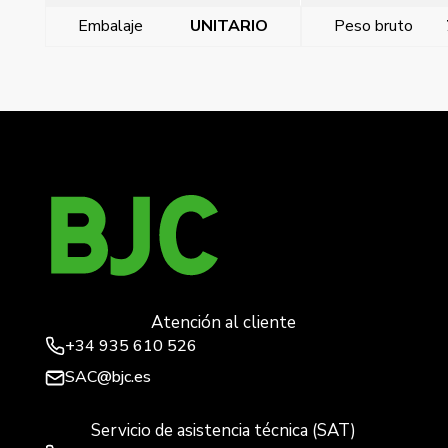
Embalaje
UNITARIO
Peso bruto
←
Cetact, clavija 3p+n+t 63a
Clavija 63a 3p+n+t (7 horas)
→
Atención al cliente
+34
935 610 526
SAC@bjc.es
Servicio de asistencia técnica (SAT)