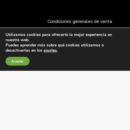
Condiciones generales de venta
Política de Cookies
Utilizamos cookies para ofrecerte la mejor experiencia en
Política de privacidad
nuestra web.
Política de Calidad
Puedes aprender más sobre qué cookies utilizamos o
desactivarlas en los
ajustes
.
Canales de información
Condiciones de Uso del Sitio Web
Aceptar
Fábrica Electrotécnica Josa, S.A.
Avenida de la Llana 95-105, 08191, Rubí (Barcelona),
España
C.I.F. A08074767 – Registro Mercantil de Barcelona,
Tomo/I.R.U.S. 1000287840161, Folio 48, Hoja B 44906,
Inscripción 195