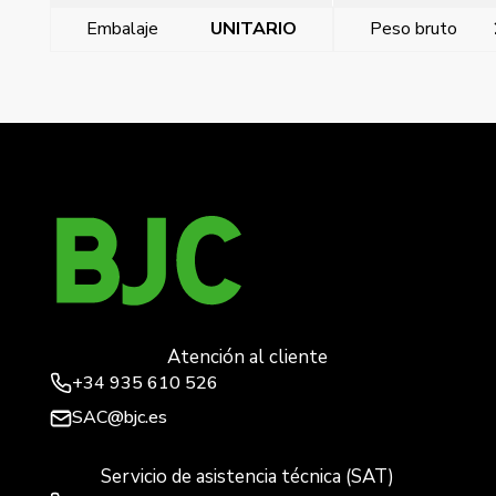
Embalaje
UNITARIO
Peso bruto
←
Clavija 3p+t 32a ip44 twist (5 horas)
Cetact, clavija 3p+n+t 32a ip44 twist
→
Atención al cliente
+34
935 610 526
SAC@bjc.es
Servicio de asistencia técnica (SAT)