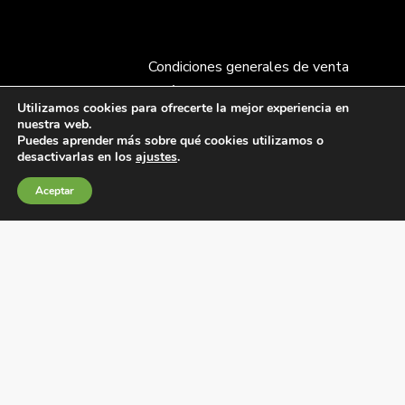
Condiciones generales de venta
Política de Cookies
Utilizamos cookies para ofrecerte la mejor experiencia en
Política de privacidad
nuestra web.
Política de Calidad
Puedes aprender más sobre qué cookies utilizamos o
desactivarlas en los
ajustes
.
Canales de información
Condiciones de Uso del Sitio Web
Aceptar
Fábrica Electrotécnica Josa, S.A.
Avenida de la Llana 95-105, 08191, Rubí (Barcelona),
España
C.I.F. A08074767 – Registro Mercantil de Barcelona,
Tomo/I.R.U.S. 1000287840161, Folio 48, Hoja B 44906,
Inscripción 195