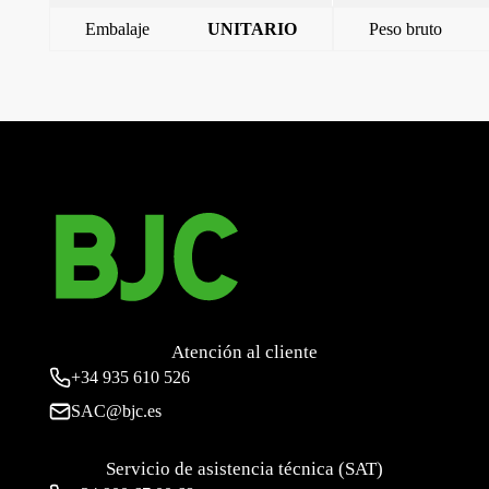
Embalaje
UNITARIO
Peso bruto
←
Clavija 3p+n+t 32a ip44 twist(10 horas)
Clavija 3p+n+t 32a ip44 twist(3 horas)
→
Atención al cliente
+34
935 610 526
SAC@bjc.es
Servicio de asistencia técnica (SAT)