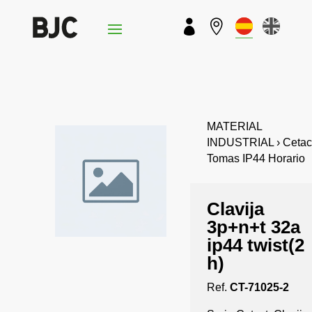


MATERIAL
INDUSTRIAL › Cetact
Tomas IP44 Horario
Clavija
3p+n+t 32a
ip44 twist(2
h)
Ref.
CT-71025-2