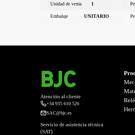
Unidad de venta
1
Pe
Embalaje
UNITARIO
Pe
←
clavija 32a 3p+n+t (4 horas)
Pro
Mec
Mate
Atención al cliente
Relé
+34
935 610 526
Herr
SAC@bjc.es
Servicio de asistencia técnica
(SAT)