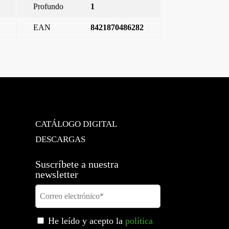
Profundo
1
EAN
8421870486282
clavija 32a 3p+n+t (9 horas)
→
CATÁLOGO DIGITAL
DESCARGAS
Suscríbete a nuestra
newsletter
He leído y acepto la
política