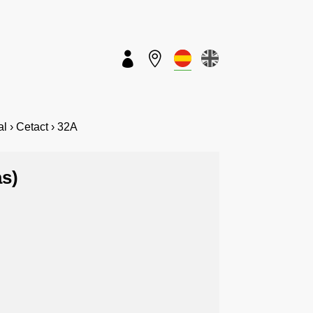


 › Cetact › 32A
as)