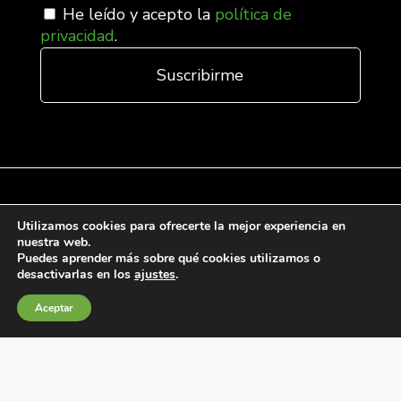
He leído y acepto la
política de
privacidad
.
Utilizamos cookies para ofrecerte la mejor experiencia en
Condiciones generales de venta
nuestra web.
Puedes aprender más sobre qué cookies utilizamos o
Política de Cookies
desactivarlas en los
ajustes
.
Política de privacidad
Aceptar
Política de Calidad
Canales de información
Condiciones de Uso del Sitio Web