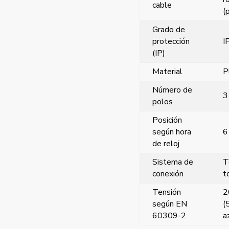
cable
(
Grado de
protección
I
(IP)
Material
P
Número de
3
polos
Posición
según hora
6
de reloj
Sistema de
T
conexión
t
Tensión
2
según EN
(
60309-2
a