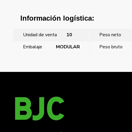
Información logística:
Unidad de venta
10
Peso neto
Embalaje
MODULAR
Peso bruto
←
Base empotrar 63a ip67 3p+t twist (centr
Clavija 2p+t 16a ip44 twist(10 horas)
→