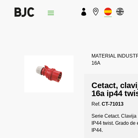


MATERIAL INDUSTRIA
16A
Cetact, clavi
16a ip44 twi
Ref.
CT-71013
Serie Cetact. Clavij
IP44 twist. Grado de
IP44.