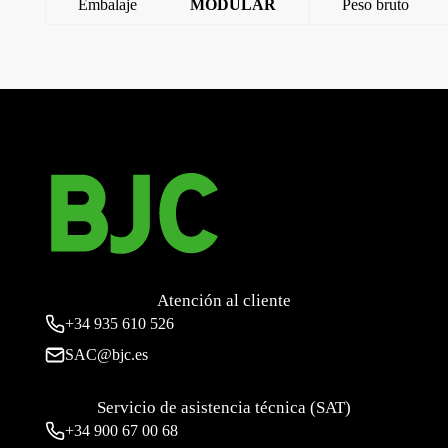
Embalaje
MODULAR
Peso bruto
←
Base semi-empot.2p+t 16a ip 67 (4 horas)
Base empotrar 2p+t 16a ip44 twis
→
Atención al cliente
+34
935 610 526
SAC@bjc.es
Servicio de asistencia técnica (SAT)
+34
900 67 00 68