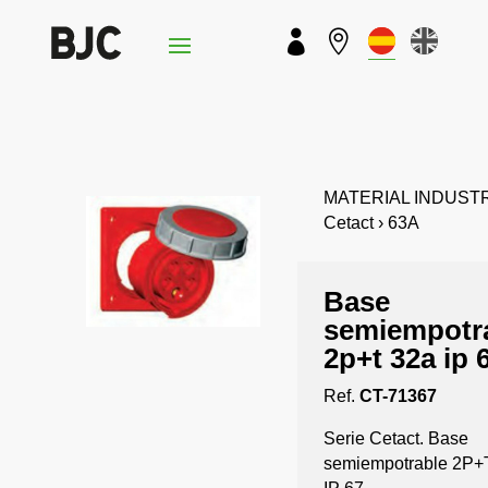


MATERIAL INDUSTR
Cetact › 63A
Base
semiempotr
2p+t 32a ip 
Ref.
CT-71367
Serie Cetact. Base
semiempotrable 2P+