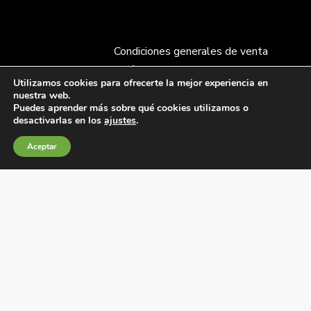
Condiciones generales de venta
Política de Cookies
Utilizamos cookies para ofrecerte la mejor experiencia en
Política de privacidad
nuestra web.
Política de Calidad
Puedes aprender más sobre qué cookies utilizamos o
desactivarlas en los
ajustes
.
Canales de información
Condiciones de Uso del Sitio Web
Aceptar
Fábrica Electrotécnica Josa, S.A.
Avenida de la Llana 95-105, 08191, Rubí (Barcelona),
España
C.I.F. A08074767 – Registro Mercantil de Barcelona,
Tomo/I.R.U.S. 1000287840161, Folio 48, Hoja B 44906,
Inscripción 195