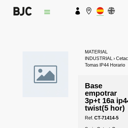


MATERIAL
INDUSTRIAL › Cetact
Tomas IP44 Horario
Base
empotrar
3p+t 16a ip4
twist(5 hor)
Ref.
CT-71414-5