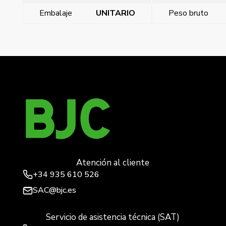
Embalaje
UNITARIO
Peso bruto
←
Base empotrar 3p+t 16a ip44 twist(3 hor)
Base empotrar 3p+n+t 16a ip44 tw
→
Atención al cliente
+34
935 610 526
SAC@bjc.es
Servicio de asistencia técnica (SAT)