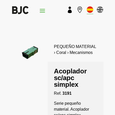


PEQUEÑO MATERIAL
› Coral › Mecanismos
Acoplador
sc/apc
simplex
Ref.
3191
Serie pequeño
material. Acoplador