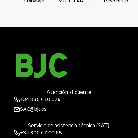
Embalaje
MODULAR
Peso bruto
←
Adaptador keystone a sc
Nivelador de bastidores para mecanismos BJC mec18
→
Atención al cliente
+34
935 610 526
SAC@bjc.es
Servicio de asistencia técnica (SAT)
+34
900 67 00 68