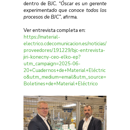
dentro de BJC.
“Óscar es un gerente
experimentado que conoce todos los
procesos de BJC”
, afirma.
Ver entrevista completa en:
https://material-
electrico.cdecomunicacion.es/noticias/
proveedores/191229/bjc-entrevista-
jiri-konecny-ceo-elko-ep?
utm_campaign=2025-06-
20+Cuadernos+de+Material+Eléctric
o&utm_medium=email&utm_source=
Boletines+de+Material+Eléctrico