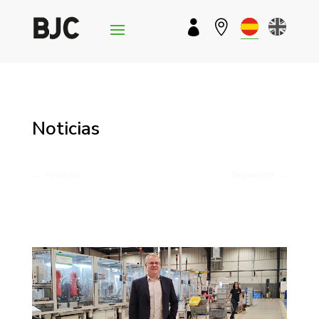


Noticias
←
Anterior
Siguiente
→