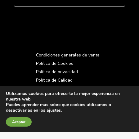
Condiciones generales de venta
Política de Cookies
Política de privacidad
Política de Calidad
Canales de información
Utilizamos cookies para ofrecerte la mejor experiencia en
Condiciones de Uso del Sitio Web
nuestra web.
Puedes aprender más sobre qué cookies utilizamos o
desactivarlas en los
ajustes
.
Fábrica Electrotécnica Josa, S.A.
Aceptar
Avenida de la Llana 95-105, 08191, Rubí (Barcelona),
España